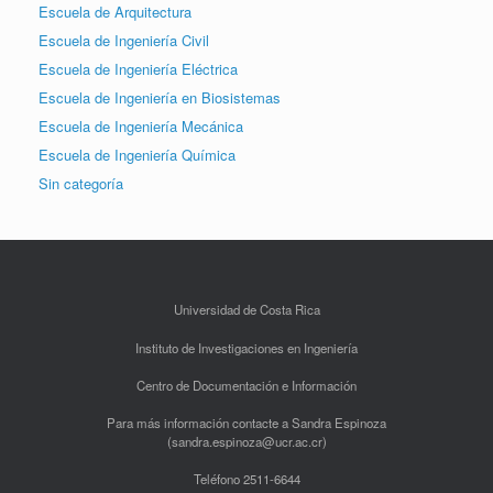
Escuela de Arquitectura
Escuela de Ingeniería Civil
Escuela de Ingeniería Eléctrica
Escuela de Ingeniería en Biosistemas
Escuela de Ingeniería Mecánica
Escuela de Ingeniería Química
Sin categoría
Universidad de Costa Rica
Instituto de Investigaciones en Ingeniería
Centro de Documentación e Información
Para más información contacte a Sandra Espinoza
(sandra.espinoza@ucr.ac.cr)
Teléfono 2511-6644