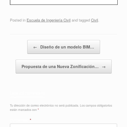
Posted in
Escuela de Ingeniería Civil
and tagged
Civil
.
Post navigation
←
Diseño de un modelo BIM…
Propuesta de una Nueva Zonificación…
→
Deja un comentario
Tu dirección de correo electrónico no será publicada.
Los campos obligatorios
están marcados con
*
Comentario
*