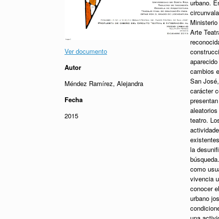
urbano. En
circunvala
Ministerio
Arte Teatr
reconocid
Ver documento
construcci
aparecido 
Autor
cambios en
San José,
Méndez Ramírez, Alejandra
carácter c
Fecha
presentan 
aleatorios
2015
teatro. L
actividade
existente
la desunif
búsqueda. 
como usuar
vivencia u
conocer el
urbano jos
condicione
una activi