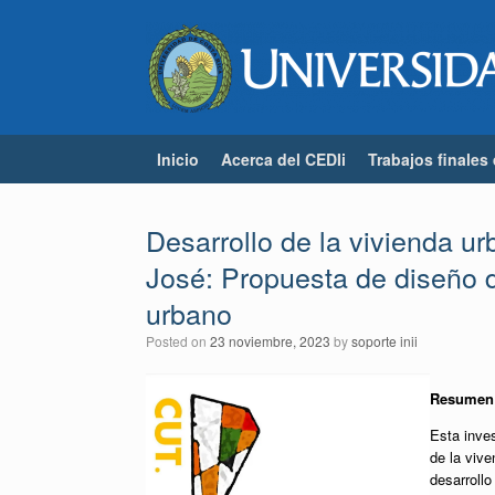
Skip
to
content
Inicio
Acerca del CEDIi
Trabajos finales
Desarrollo de la vivienda ur
José: Propuesta de diseño de
urbano
Posted on
23 noviembre, 2023
by
soporte inii
Resumen
Esta inves
de la vive
desarrollo