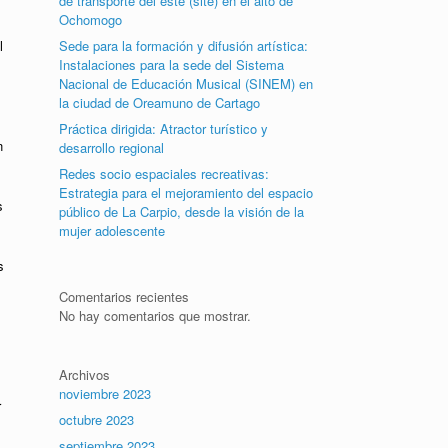
de transporte del este (site) en el alto de
Ochomogo
l
Sede para la formación y difusión artística:
Instalaciones para la sede del Sistema
Nacional de Educación Musical (SINEM) en
la ciudad de Oreamuno de Cartago
Práctica dirigida: Atractor turístico y
n
desarrollo regional
Redes socio espaciales recreativas:
Estrategia para el mejoramiento del espacio
s
público de La Carpio, desde la visión de la
mujer adolescente
s
Comentarios recientes
No hay comentarios que mostrar.
Archivos
noviembre 2023
r
octubre 2023
septiembre 2023