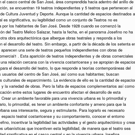
 el casco central de San José, área comprendida hacia adentro del anillo de
ción, se encuentran 19 teatros independientes y 5 teatros que pertenecen al
 de Cultura Juventud y Deporte. Aunque la cantidad de espacios destinados a
al es significativa, su legibilidad como un conjunto de Teatros no es
a por los habitantes de San José. Desde 1928 cuando se comenzó la
ón del Teatro Melico Salazar, hasta la fecha, en el panorama Josefino no ha
otra obra arquitectónica que albergue obras teatrales y responda a los
 el desarrollo del teatro. Sin embargo, a partir de la década de los setenta e
 aparecen una serie de teatros pequeños independientes con obras de
omercial1 . Esta aparición de teatros independientes y de obras comerciales
una relación cercana con la vivencia costarricense y se apropian de espacio
 para el desarrollo del teatro, lo que responde a teorías contemporáneas del
os usuarios del centro de San José, así como sus habitantes; buscan
s culturales de esparcimiento. La evidencia de ello es la cantidad de espacio
s y la variedad de obras. Pero la falta de espacios complementarios así como
icación entre estos lugares de encuentro afectan el desarrollo de esta
Crear un ambiente favorable para una vivencia urbana es lo primordial y
io, lo primordial, es tener un ambiente confortante y ameno para que la
rbana sea interesante, segura y estimulante. Para lograrlo es necesario
 espacio teatral costarricense y su comportamiento, conocer el entorno
efino, incentivar la legibilidad las actividades y el gesto arquitectónico y crea
s urbanísticas que incentiven esta legibilidad, de manera que el teatro sea
dad significativa en el casco central y en la vivencia urbana Josefina.