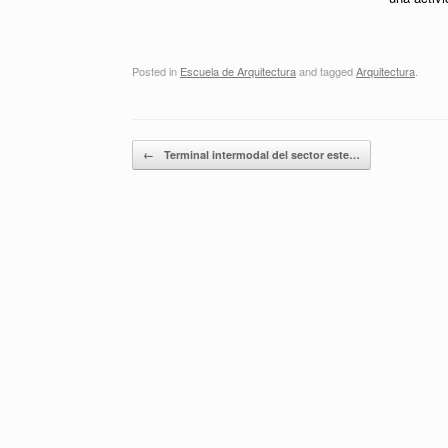
Posted in
Escuela de Arquitectura
and tagged
Arquitectura
.
Post navigation
←
Terminal intermodal del sector este…