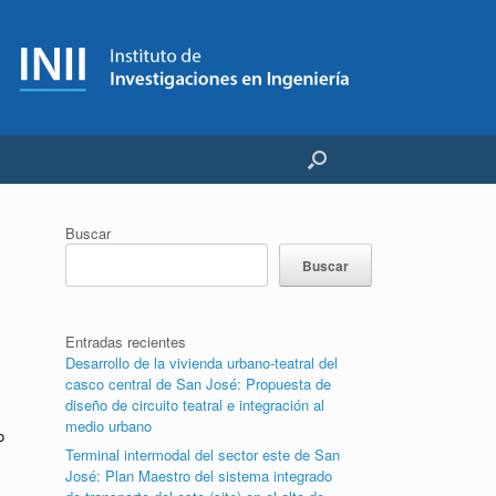
Buscar
Buscar
Entradas recientes
Desarrollo de la vivienda urbano-teatral del
casco central de San José: Propuesta de
diseño de circuito teatral e integración al
medio urbano
o
Terminal intermodal del sector este de San
José: Plan Maestro del sistema integrado