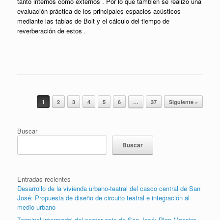
tanto internos como externos . Por lo que también se realizó una
evaluación práctica de los principales espacios acústicos
mediante las tablas de Bolt y el cálculo del tiempo de
reverberación de estos .
Post navigation
1
2
3
4
5
6
…
37
Siguiente »
Buscar
Buscar
Entradas recientes
Desarrollo de la vivienda urbano-teatral del casco central de San
José: Propuesta de diseño de circuito teatral e integración al
medio urbano
Terminal intermodal del sector este de San José: Plan Maestro