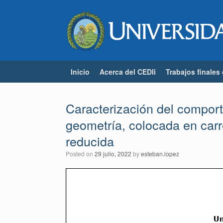
Skip
to
content
Inicio
Acerca del CEDIi
Trabajos finales
Caracterización del comport
geometría, colocada en car
reducida
Posted on
29 julio, 2022
by
esteban.lopez