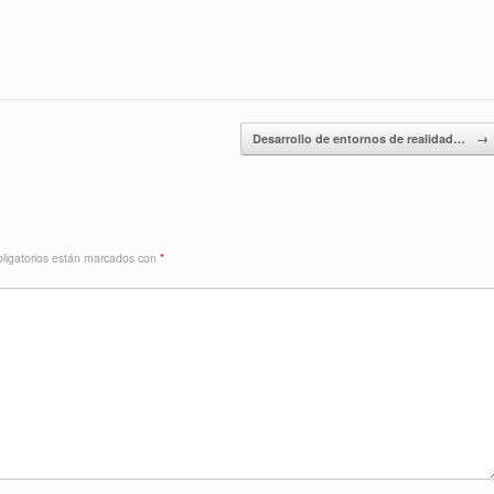
Desarrollo de entornos de realidad…
→
ligatorios están marcados con
*