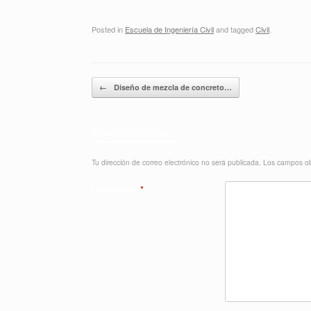
Posted in
Escuela de Ingeniería Civil
and tagged
Civil
.
Post navigation
←
Diseño de mezcla de concreto…
Deja un comentario
Tu dirección de correo electrónico no será publicada.
Los campos ob
Comentario
*