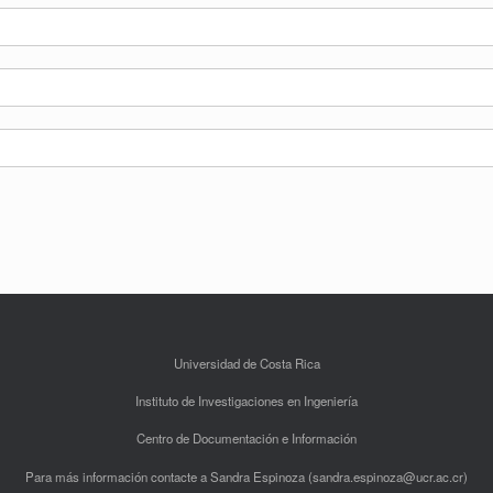
Universidad de Costa Rica
Instituto de Investigaciones en Ingeniería
Centro de Documentación e Información
Para más información contacte a Sandra Espinoza (sandra.espinoza@ucr.ac.cr)