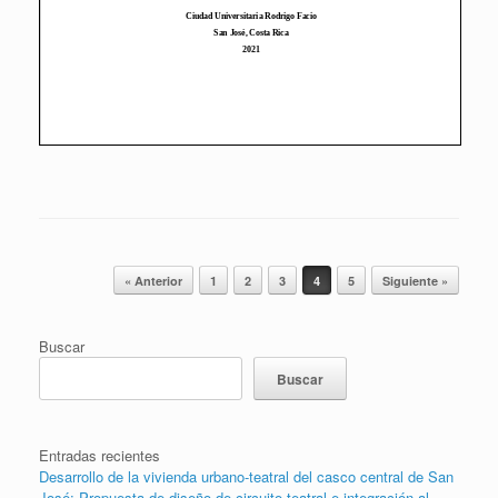
Post navigation
« Anterior
1
2
3
4
5
Siguiente »
Buscar
Buscar
Entradas recientes
Desarrollo de la vivienda urbano-teatral del casco central de San
José: Propuesta de diseño de circuito teatral e integración al