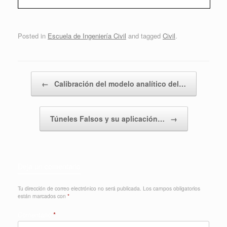
Posted in
Escuela de Ingeniería Civil
and tagged
Civil
.
Post navigation
←
Calibración del modelo analítico del…
Túneles Falsos y su aplicación…
→
Deja un comentario
Tu dirección de correo electrónico no será publicada.
Los campos obligatorios
están marcados con
*
Comentario
*