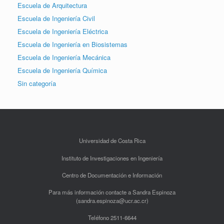
Escuela de Arquitectura
Escuela de Ingeniería Civil
Escuela de Ingeniería Eléctrica
Escuela de Ingeniería en Biosistemas
Escuela de Ingeniería Mecánica
Escuela de Ingeniería Química
Sin categoría
Universidad de Costa Rica
Instituto de Investigaciones en Ingeniería
Centro de Documentación e Información
Para más información contacte a Sandra Espinoza
(sandra.espinoza@ucr.ac.cr)
Teléfono 2511-6644