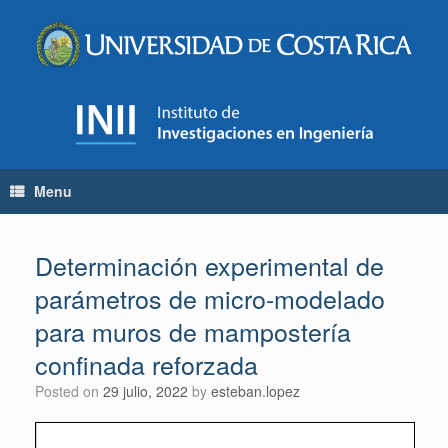
Skip
to
content
Menu
Determinación experimental de
parámetros de micro-modelado
para muros de mampostería
confinada reforzada
Posted on
29 julio, 2022
by
esteban.lopez