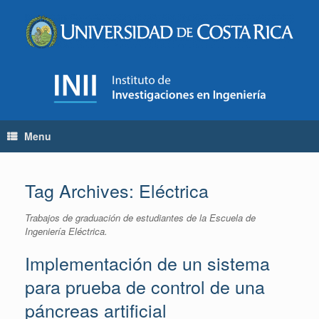
Skip
to
content
Menu
Tag Archives:
Eléctrica
Trabajos de graduación de estudiantes de la Escuela de
Ingeniería Eléctrica.
Implementación de un sistema
para prueba de control de una
páncreas artificial