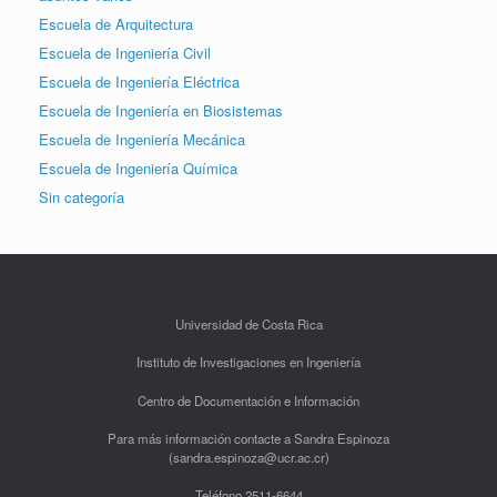
Escuela de Arquitectura
Escuela de Ingeniería Civil
Escuela de Ingeniería Eléctrica
Escuela de Ingeniería en Biosistemas
Escuela de Ingeniería Mecánica
Escuela de Ingeniería Química
Sin categoría
Universidad de Costa Rica
Instituto de Investigaciones en Ingeniería
Centro de Documentación e Información
Para más información contacte a Sandra Espinoza
(sandra.espinoza@ucr.ac.cr)
Teléfono 2511-6644