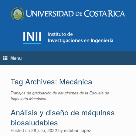
Skip
to
content
Menu
Tag Archives:
Mecánica
Trabajos de graduación de estudiantes de la Escuela de
Ingeniería Mecánica
Análisis y diseño de máquinas
biosaludables
Posted on
28 julio, 2022
by
esteban.lopez