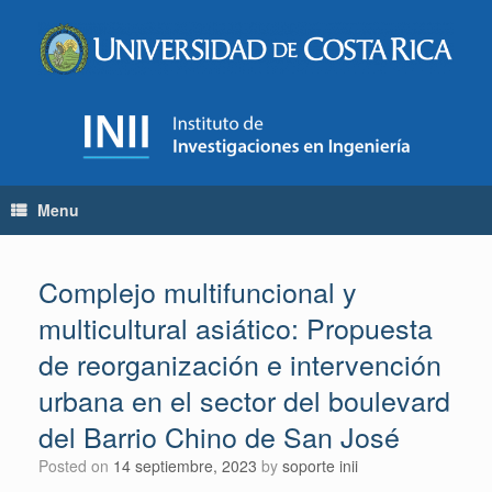
Skip
to
content
Menu
Complejo multifuncional y
multicultural asiático: Propuesta
de reorganización e intervención
urbana en el sector del boulevard
del Barrio Chino de San José
Posted on
14 septiembre, 2023
by
soporte inii