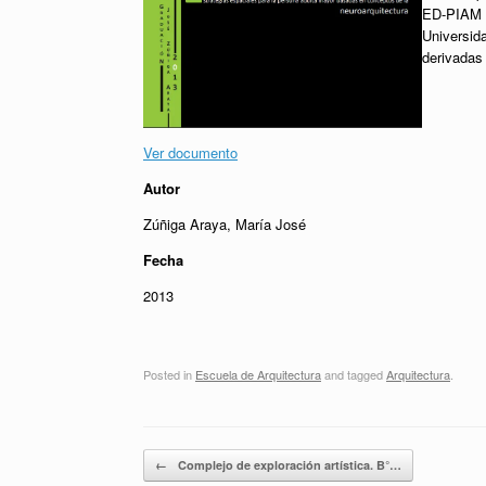
ED-PIAM (e
Universid
derivadas 
Ver documento
Autor
Zúñiga Araya, María José
Fecha
2013
Posted in
Escuela de Arquitectura
and tagged
Arquitectura
.
Post navigation
←
Complejo de exploración artística. B°…