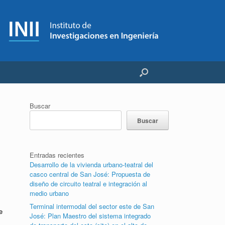
Buscar
Buscar
Entradas recientes
Desarrollo de la vivienda urbano-teatral del
casco central de San José: Propuesta de
diseño de circuito teatral e integración al
medio urbano
Terminal intermodal del sector este de San
e
José: Plan Maestro del sistema integrado