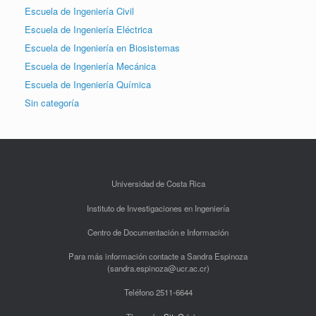
Escuela de Ingeniería Civil
Escuela de Ingeniería Eléctrica
Escuela de Ingeniería en Biosistemas
Escuela de Ingeniería Mecánica
Escuela de Ingeniería Química
Sin categoría
Universidad de Costa Rica
Instituto de Investigaciones en Ingeniería
Centro de Documentación e Información
Para más información contacte a Sandra Espinoza
(sandra.espinoza@ucr.ac.cr)
Teléfono 2511-6644