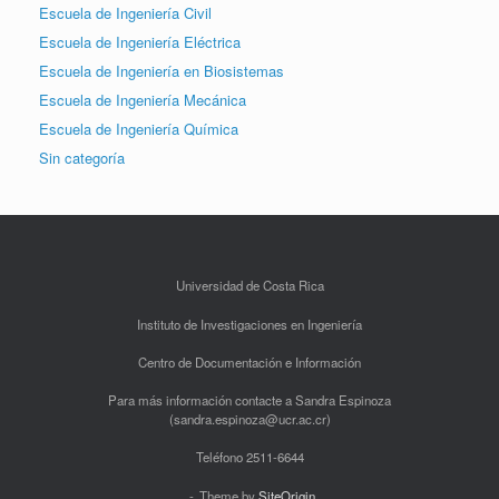
Escuela de Ingeniería Civil
Escuela de Ingeniería Eléctrica
Escuela de Ingeniería en Biosistemas
Escuela de Ingeniería Mecánica
Escuela de Ingeniería Química
Sin categoría
Universidad de Costa Rica
Instituto de Investigaciones en Ingeniería
Centro de Documentación e Información
Para más información contacte a Sandra Espinoza
(sandra.espinoza@ucr.ac.cr)
Teléfono 2511-6644
Theme by
SiteOrigin